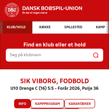
Hvad vil du søge efter?
KLUB/HOLD
RÆKKE
SPILLESTED
KAMP
INDHOLD OG NYHEDER
Find en klub eller et hold
STILLINGER, RESULTATER, KLUBBER OG
HOLD
SIK VIBORG, FODBOLD
U10 Drenge C (16) 5:5 - Forår 2026, Pulje 36
INFO
KAMPPROGRAM
KARANTÆNER