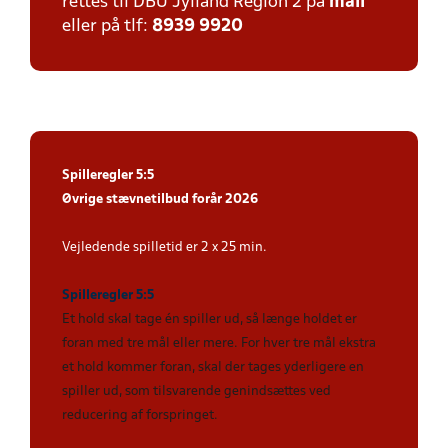
rettes til DBU Jylland Region 2 på
mail
eller på tlf:
8939 9920
Spilleregler 5:5
Øvrige stævnetilbud forår 2026
Vejledende spilletid er 2 x 25 min.
Spilleregler 5:5
Et hold skal tage én spiller ud, så længe holdet er
foran med tre mål eller mere. For hver tre mål ekstra
et hold kommer foran, skal der tages yderligere en
spiller ud, som tilsvarende genindsættes ved
reducering af forspringet.