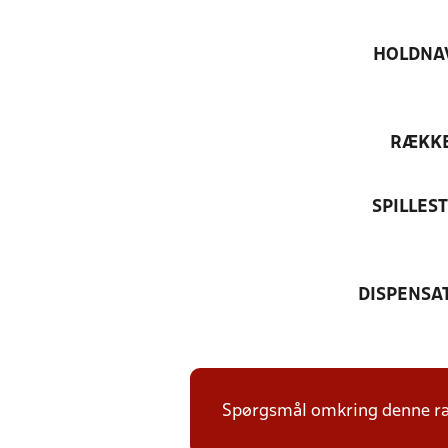
HOLDNA
RÆKK
SPILLES
DISPENSA
Spørgsmål omkring denne ræk