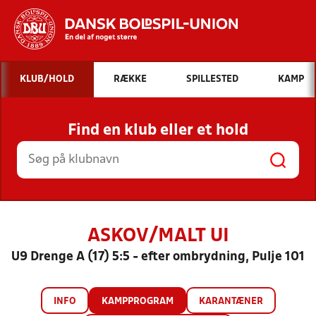
Hvad vil du søge efter?
KLUB/HOLD
RÆKKE
SPILLESTED
KAMP
INDHOLD OG NYHEDER
Find en klub eller et hold
STILLINGER, RESULTATER, KLUBBER OG
HOLD
ASKOV/MALT UI
U9 Drenge A (17) 5:5 - efter ombrydning, Pulje 101
INFO
KAMPPROGRAM
KARANTÆNER