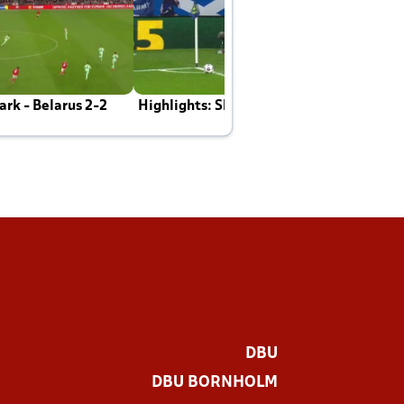
rk - Belarus 2-2
Highlights: Skotland - Danmark 4-2
J
E
DBU
DBU BORNHOLM