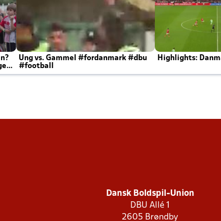
en?
Ung vs. Gammel #fordanmark #dbu
Highlights: Danma
ger
#football
Dansk Boldspil-Union
DBU Allé 1
2605 Brøndby