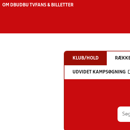
OM DBU
DBU TV
FANS & BILLETTER
KLUB/HOLD
RÆKK
UDVIDET KAMPSØGNING