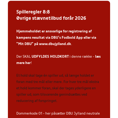
Spilleregler 8:8
Øvrige stævnetilbud forår 2026
Hjemmeholdet er ansvarlige for registrering af
kampens resultat via DBU’s Fodbold App
eller via
”Mit DBU” på
www.dbujylland.dk
.
Der SKAL
UDFYLDES HOLDKORT
i denne række -
læs
mere her
!
Et hold skal tage én spiller ud, så længe holdet er
foran med tre mål eller mere. For hver tre mål ekstra
et hold kommer foran, skal der tages yderligere en
spiller ud, som tilsvarende genindsættes ved
reducering af forspringet.
Dommerkode 01 - her påsætter DBU Jylland neutrale