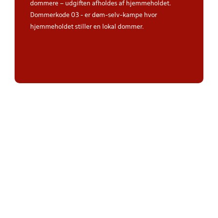
dommere – udgiften afholdes af hjemmeholdet.
Dommerkode 03 - er døm-selv-kampe hvor
hjemmeholdet stiller en lokal dommer.