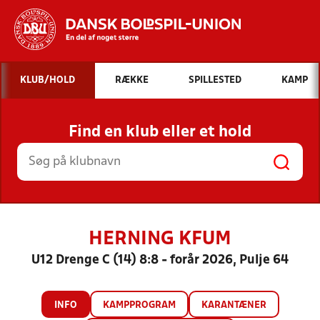
Hvad vil du søge efter?
KLUB/HOLD
RÆKKE
SPILLESTED
KAMP
INDHOLD OG NYHEDER
Find en klub eller et hold
STILLINGER, RESULTATER, KLUBBER OG
HOLD
HERNING KFUM
U12 Drenge C (14) 8:8 - forår 2026, Pulje 64
INFO
KAMPPROGRAM
KARANTÆNER