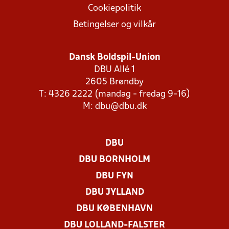
Cookiepolitik
Betingelser og vilkår
Dansk Boldspil-Union
DBU Allé 1
2605 Brøndby
T: 4326 2222 (mandag - fredag 9-16)
M:
dbu@dbu.dk
DBU
DBU BORNHOLM
DBU FYN
DBU JYLLAND
DBU KØBENHAVN
DBU LOLLAND-FALSTER