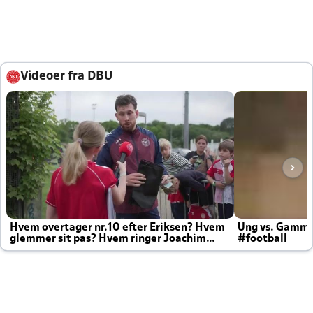
Videoer fra DBU
Hvem overtager nr.10 efter Eriksen? Hvem
Ung vs. Gamm
glemmer sit pas? Hvem ringer Joachim
#football
altid til efter kampe?