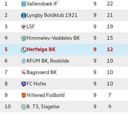
1
Vallensbæk IF
9
22
2
Lyngby Boldklub 1921
9
21
3
LSF
9
19
4
Himmelev-Veddelev BK
9
15
5
Herfølge BK
9
12
6
KFUM BK, Roskilde
9
10
7
Bagsværd BK
9
10
8
FC Holte
9
10
9
Hillerød Fodbold
9
7
10
B. 73, Slagelse
9
4