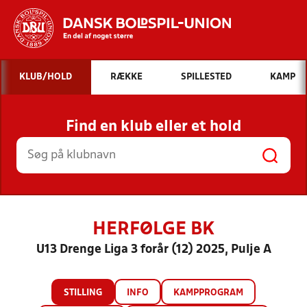
Hvad vil du søge efter?
KLUB/HOLD
RÆKKE
SPILLESTED
KAMP
INDHOLD OG NYHEDER
Find en klub eller et hold
STILLINGER, RESULTATER, KLUBBER OG
HOLD
HERFØLGE BK
U13 Drenge Liga 3 forår (12) 2025, Pulje A
STILLING
INFO
KAMPPROGRAM