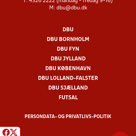
T: 4326 2222 (mandag - fredag 9-16)
M:
dbu@dbu.dk
DBU
DBU BORNHOLM
DBU FYN
DBU JYLLAND
DBU KØBENHAVN
DBU LOLLAND-FALSTER
DBU SJÆLLAND
FUTSAL
PERSONDATA- OG PRIVATLIVS-POLITIK