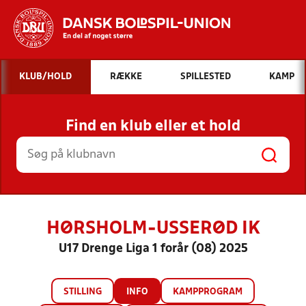
Hvad vil du søge efter?
KLUB/HOLD
RÆKKE
SPILLESTED
KAMP
INDHOLD OG NYHEDER
Find en klub eller et hold
STILLINGER, RESULTATER, KLUBBER OG
HOLD
HØRSHOLM-USSERØD IK
U17 Drenge Liga 1 forår (08) 2025
STILLING
INFO
KAMPPROGRAM