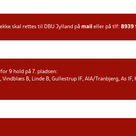
ke skal rettes til DBU Jylland på
mail
eller på tlf:
8939
or 9 hold på 7. pladsen:
 Vindblæs B, Linde B, Gullestrup IF, AIA/Tranbjerg, As IF,