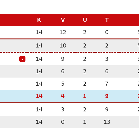
K
V
U
T
14
12
2
0
14
10
2
2
14
9
2
3
i
14
6
2
6
14
5
2
7
14
4
1
9
14
3
2
9
14
0
1
13