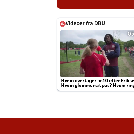
Videoer fra DBU
05
Hvem overtager nr.10 efter Eriks
Hvem glemmer sit pas? Hvem rin
Joachim altid til efter kampe?