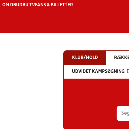
OM DBU
DBU TV
FANS & BILLETTER
KLUB/HOLD
RÆKK
UDVIDET KAMPSØGNING