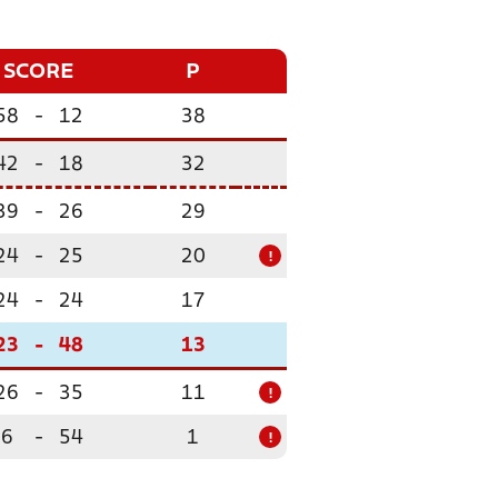
SCORE
P
58
-
12
38
42
-
18
32
39
-
26
29
24
-
25
20
!
24
-
24
17
23
-
48
13
26
-
35
11
!
6
-
54
1
!