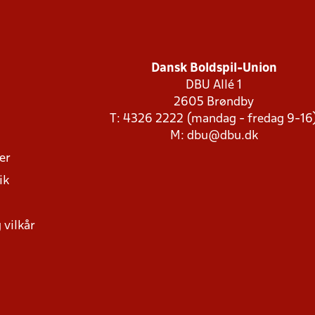
Dansk Boldspil-Union
DBU Allé 1
2605 Brøndby
T: 4326 2222 (mandag - fredag 9-16
M:
dbu@dbu.dk
ger
ik
 vilkår