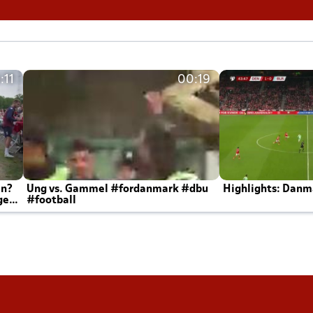
:11
00:19
en?
Ung vs. Gammel #fordanmark #dbu
Highlights: Danma
ger
#football