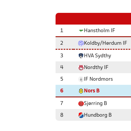
1
Hanstholm IF
2
Koldby/Hørdum IF
3
HVA Sydthy
4
Nordthy IF
5
IF Nordmors
6
Nors B
7
Sjørring B
8
Hundborg B