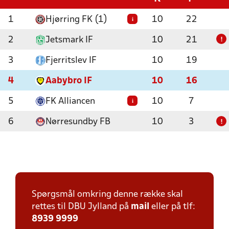
1
Hjørring FK (1)
10
22
i
2
Jetsmark IF
10
21
!
3
Fjerritslev IF
10
19
4
Aabybro IF
10
16
5
FK Alliancen
10
7
i
6
Nørresundby FB
10
3
!
Spørgsmål omkring denne række skal
rettes til DBU Jylland på
mail
eller på tlf:
8939 9999