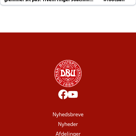
glemmer sit pas? Hvem ringer Joachim
#football
altid til efter kampe?
Nyhedsbreve
Nyheder
Afdelinger