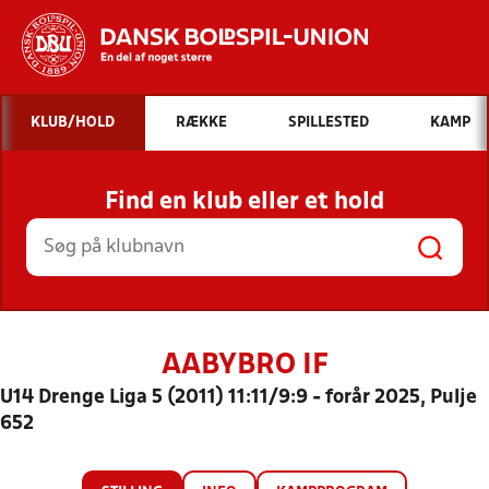
Hvad vil du søge efter?
KLUB/HOLD
RÆKKE
SPILLESTED
KAMP
INDHOLD OG NYHEDER
Find en klub eller et hold
STILLINGER, RESULTATER, KLUBBER OG
HOLD
AABYBRO IF
U14 Drenge Liga 5 (2011) 11:11/9:9 - forår 2025, Pulje
652