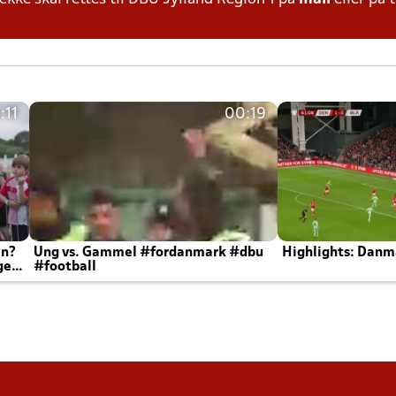
:11
00:19
en?
Ung vs. Gammel #fordanmark #dbu
Highlights: Danma
ger
#football