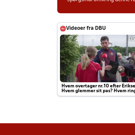
Videoer fra DBU
05
Hvem overtager nr.10 efter Eriks
Hvem glemmer sit pas? Hvem rin
Joachim altid til efter kampe?