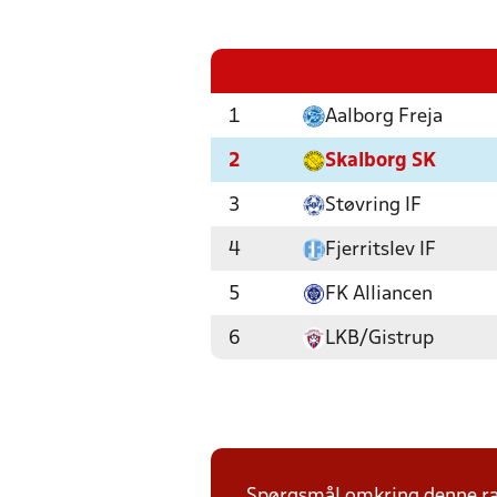
1
Aalborg Freja
2
Skalborg SK
3
Støvring IF
4
Fjerritslev IF
5
FK Alliancen
6
LKB/Gistrup
Spørgsmål omkring denne ræk