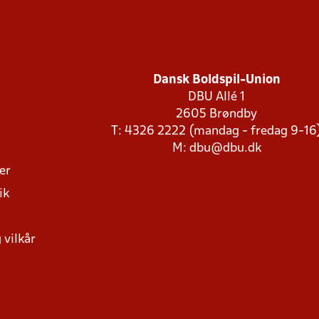
Dansk Boldspil-Union
DBU Allé 1
2605 Brøndby
T: 4326 2222 (mandag - fredag 9-16
M:
dbu@dbu.dk
ger
ik
 vilkår