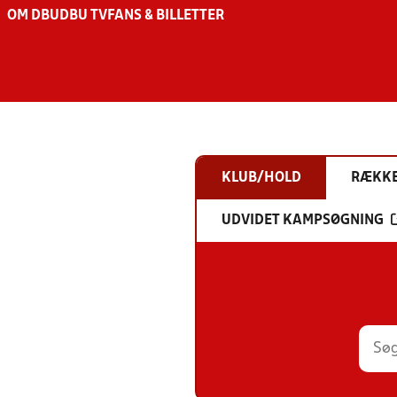
OM DBU
DBU TV
FANS & BILLETTER
KLUB/HOLD
RÆKK
UDVIDET KAMPSØGNING