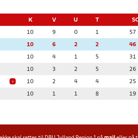
K
V
U
T
S
10
9
0
1
57
10
6
2
2
46
10
4
1
5
31
10
3
2
5
26
10
2
4
4
25
i
10
1
1
8
19
ke skal rettes til DBU Jylland Region 1 på
mail
eller på t