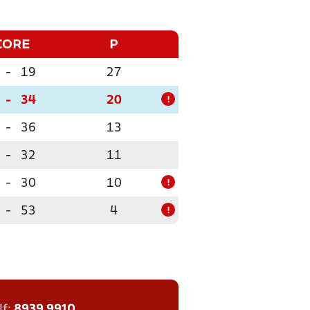
CORE
P
-
19
27
-
34
20
!
-
36
13
-
32
11
-
30
10
!
-
53
4
!
lf:
8939 9910