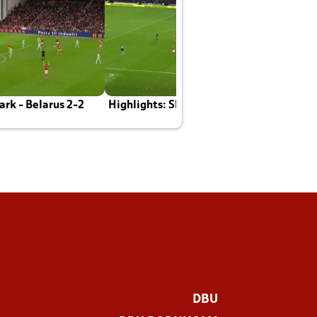
rk - Belarus 2-2
Highlights: Skotland - Danmark 4-2
J
E
DBU