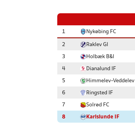
1
Nykøbing FC
2
Raklev GI
3
Holbæk B&I
4
Dianalund IF
5
Himmelev-Veddelev
6
Ringsted IF
7
Solrød FC
8
Karlslunde IF