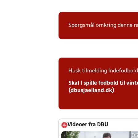
Spørgsmål omkring denne ræk
Husk tilmelding Indefodbold 
Skal I spille fodbold til v
(dbusjaelland.dk)
Videoer fra DBU
05