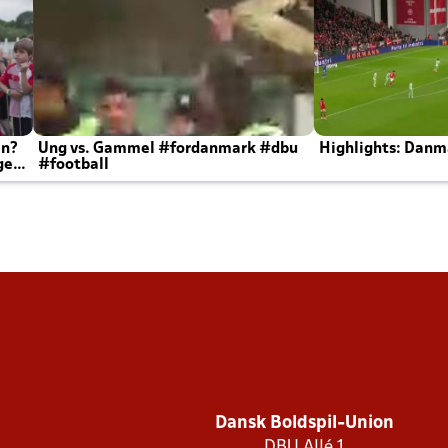
en?
Ung vs. Gammel #fordanmark #dbu
Highlights: Danma
ger
#football
Dansk Boldspil-Union
DBU Allé 1