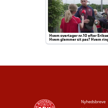
Hvem overtager nr.10 efter Eriks
Hvem glemmer sit pas? Hvem rin
Joachim altid til efter kampe?
Nyhedsbreve