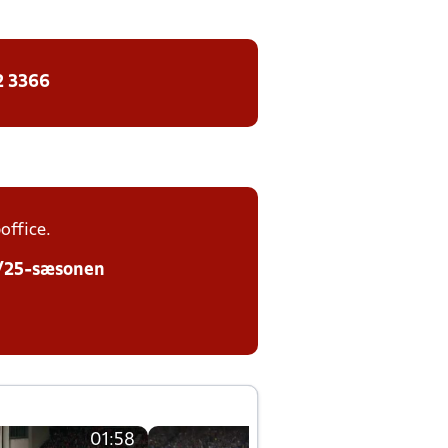
2 3366
office.
24/25-sæsonen
01:58
01:58