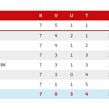
K
V
U
T
7
5
1
1
7
4
2
1
7
4
1
2
7
3
1
3
 BK
7
3
1
3
7
3
0
4
7
1
1
5
7
0
3
4