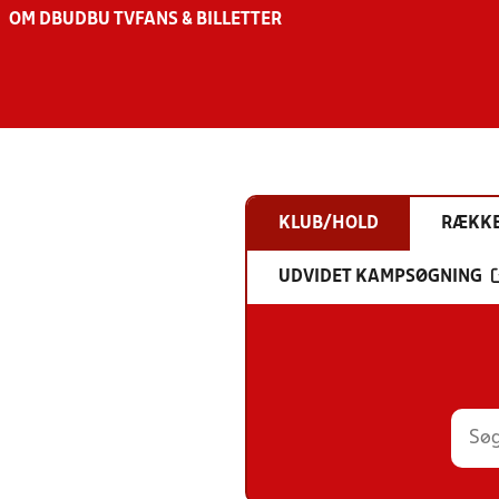
OM DBU
DBU TV
FANS & BILLETTER
KLUB/HOLD
RÆKK
UDVIDET KAMPSØGNING