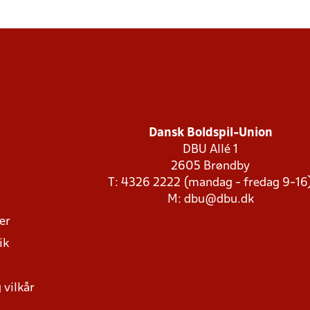
Dansk Boldspil-Union
DBU Allé 1
2605 Brøndby
T: 4326 2222 (mandag - fredag 9-16
M:
dbu@dbu.dk
ger
ik
 vilkår