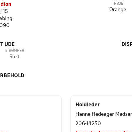
TRØJE
adion
Orange
j 15
øbing
6090
T UDE
DIS
STRØMPER
Sort
ORBEHOLD
Holdleder
Hanne Hedeager Madse
20644250