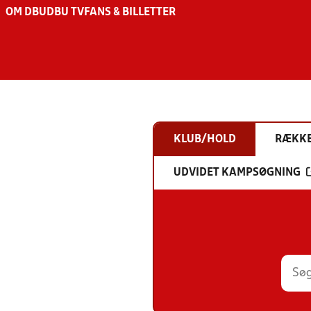
OM DBU
DBU TV
FANS & BILLETTER
KLUB/HOLD
RÆKK
UDVIDET KAMPSØGNING