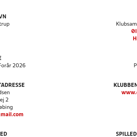
VN
trup
Klubsam
Øl
H
E
 Forår 2026
P
TADRESSE
KLUBBEN
dsen
www.o
ej 2
øbing
mail.com
TED
SPILLE