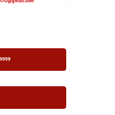
n70@gmail.com
 9999