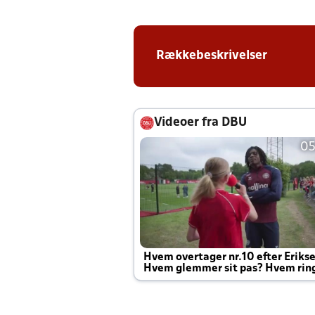
Rækkebeskrivelser
Videoer fra DBU
05
Hvem overtager nr.10 efter Eriks
Hvem glemmer sit pas? Hvem rin
Joachim altid til efter kampe?