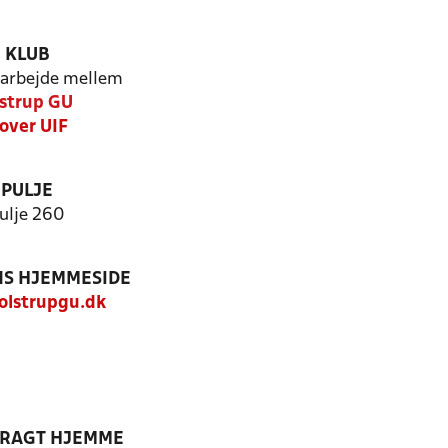
KLUB
arbejde mellem
strup GU
over UIF
PULJE
ulje 260
S HJEMMESIDE
lstrupgu.dk
DRAGT HJEMME