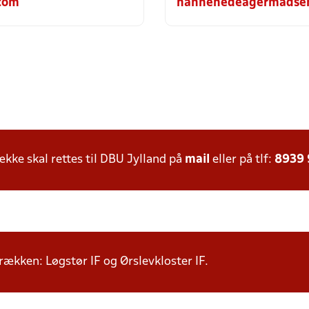
.com
hannehedeagermadse
ke skal rettes til DBU Jylland på
mail
eller på tlf:
8939
i rækken: Løgstør IF og Ørslevkloster IF.