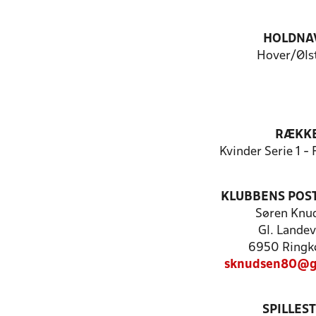
HOLDNA
Hover/Øls
RÆKK
Kvinder Serie 1 -
KLUBBENS POS
Søren Knu
Gl. Landev
6950 Ringk
sknudsen80@g
SPILLES