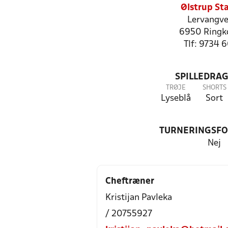
Ølstrup St
Lervangve
6950 Ringk
Tlf: 9734 
SPILLEDRAG
TRØJE
SHORTS
Lyseblå
Sort
TURNERINGSF
Nej
Cheftræner
Kristijan Pavleka
/ 20755927