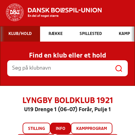
Hvad vil du søge efter?
KLUB/HOLD
RÆKKE
SPILLESTED
KAMP
INDHOLD OG NYHEDER
Find en klub eller et hold
STILLINGER, RESULTATER, KLUBBER OG
HOLD
LYNGBY BOLDKLUB 1921
U19 Drenge 1 (06-07) Forår, Pulje 1
STILLING
INFO
KAMPPROGRAM