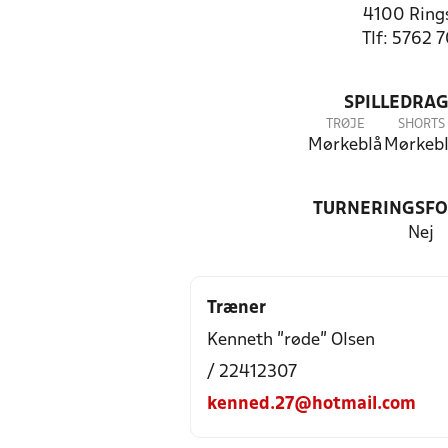
4100 Ring
Tlf: 5762 
SPILLEDRAG
TRØJE
SHORTS
Mørkeblå
Mørkeb
TURNERINGSF
Nej
Træner
Kenneth "røde" Olsen
/ 22412307
kenned.27@hotmail.com