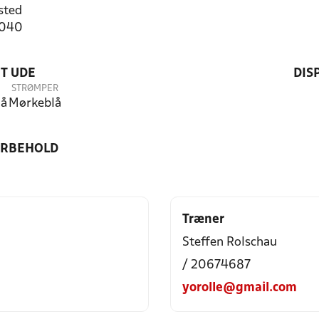
sted
7040
T UDE
DIS
STRØMPER
lå
Mørkeblå
ORBEHOLD
Træner
Steffen Rolschau
/ 20674687
yorolle@gmail.com