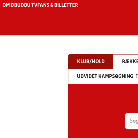
OM DBU
DBU TV
FANS & BILLETTER
KLUB/HOLD
RÆKK
UDVIDET KAMPSØGNING