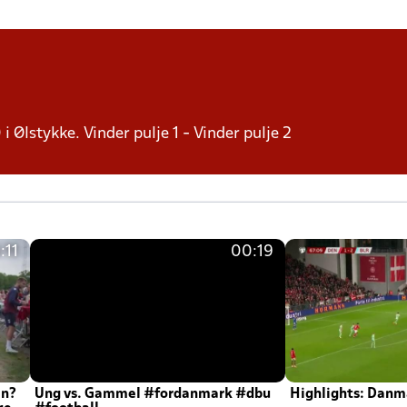
 i Ølstykke. Vinder pulje 1 - Vinder pulje 2
:11
00:19
en?
Ung vs. Gammel #fordanmark #dbu
Highlights: Danma