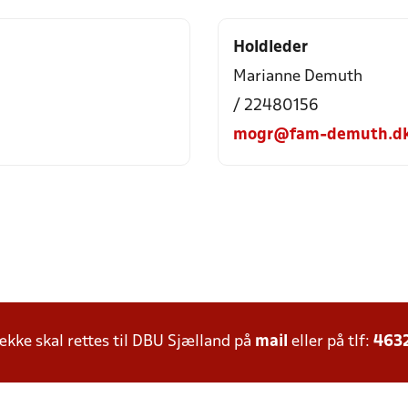
Holdleder
Marianne Demuth
/ 22480156
mogr@fam-demuth.d
ke skal rettes til DBU Sjælland på
mail
eller på tlf:
463