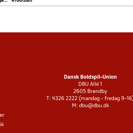
ger
#football
Dansk Boldspil-Union
DBU Allé 1
2605 Brøndby
T: 4326 2222 (mandag - fredag 9-16
M:
dbu@dbu.dk
ger
ik