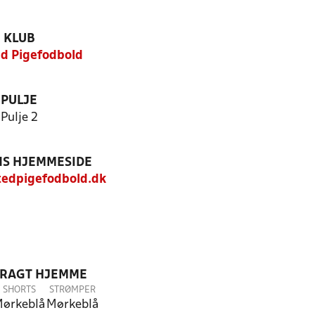
KLUB
d Pigefodbold
PULJE
Pulje 2
S HJEMMESIDE
edpigefodbold.dk
DRAGT HJEMME
SHORTS
STRØMPER
ørkeblå
Mørkeblå