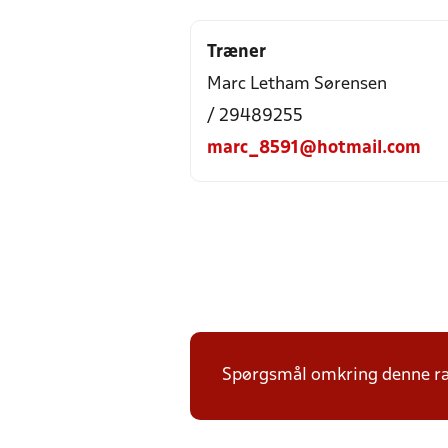
Træner
Marc Letham Sørensen
/ 29489255
marc_8591@hotmail.com
Spørgsmål omkring denne ræk