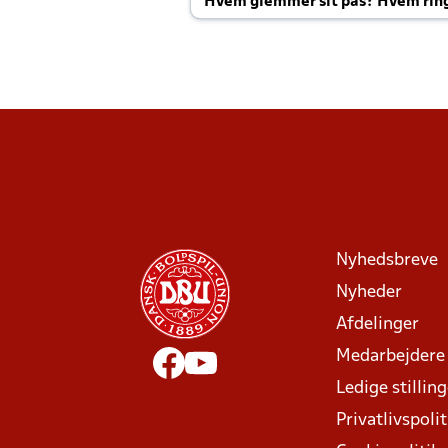
Hvem glemmer sit pas? Hvem rin
Joachim altid til efter kampe?
Nyhedsbreve
Nyheder
Afdelinger
Medarbejdere
Ledige stillin
Privatlivspolit