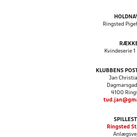
HOLDNA
Ringsted Pige
RÆKK
Kvindeserie 1 
KLUBBENS POS
Jan Christi
Dagmarsgad
4100 Ring
tud.jan@gma
SPILLES
Ringsted S
Anlægsvej