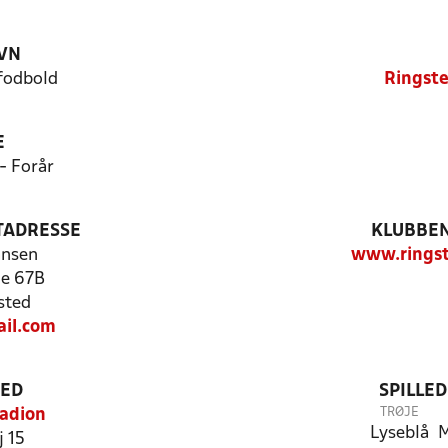
VN
fodbold
Ringste
E
- Forår
TADRESSE
KLUBBEN
ansen
www.ringst
e 67B
sted
il.com
TED
SPILLE
TRØJE
tadion
Lyseblå
M
 15