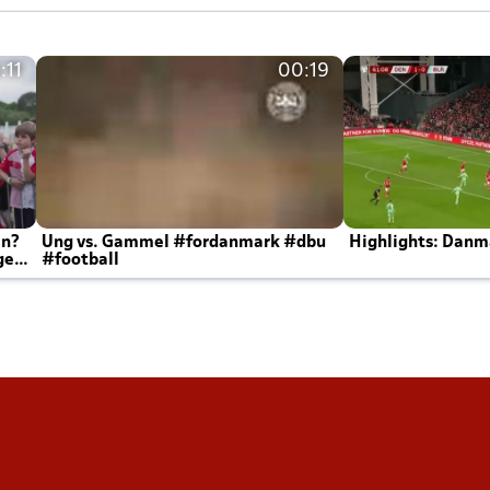
:11
00:19
en?
Ung vs. Gammel #fordanmark #dbu
Highlights: Danma
ger
#football