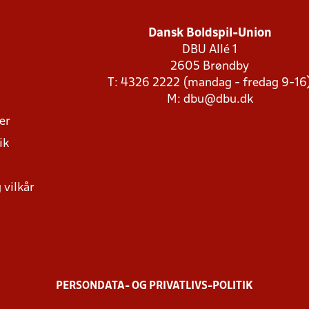
Dansk Boldspil-Union
DBU Allé 1
2605 Brøndby
T: 4326 2222 (mandag - fredag 9-16
M:
dbu@dbu.dk
ger
ik
 vilkår
PERSONDATA- OG PRIVATLIVS-POLITIK