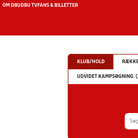
OM DBU
DBU TV
FANS & BILLETTER
KLUB/HOLD
RÆKK
UDVIDET KAMPSØGNING