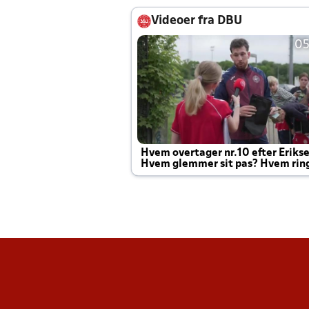
Videoer fra DBU
05
Hvem overtager nr.10 efter Eriks
Hvem glemmer sit pas? Hvem rin
Joachim altid til efter kampe?