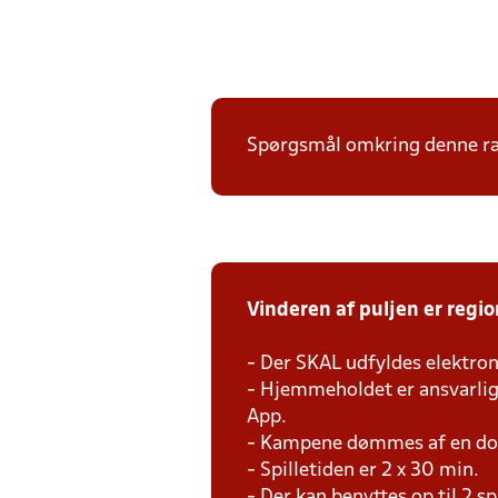
Spørgsmål omkring denne ræk
Vinderen af puljen er regi
- Der SKAL udfyldes elektron
- Hjemmeholdet er ansvarlig 
App.
- Kampene dømmes af en do
- Spilletiden er 2 x 30 min.
- Der kan benyttes op til 2 s