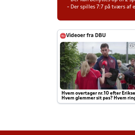
- Der spilles 7:7 på tværs af
Videoer fra DBU
05
Hvem overtager nr.10 efter Eriks
Hvem glemmer sit pas? Hvem rin
Joachim altid til efter kampe?