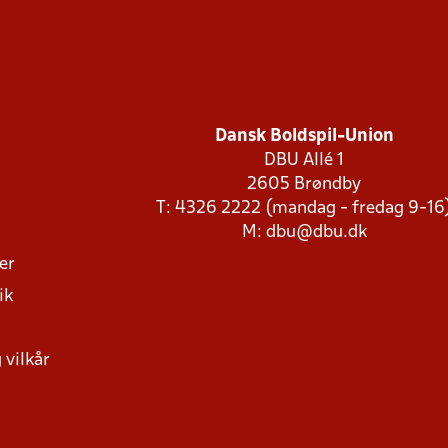
Dansk Boldspil-Union
DBU Allé 1
2605 Brøndby
T: 4326 2222 (mandag - fredag 9-16
M:
dbu@dbu.dk
ger
ik
 vilkår