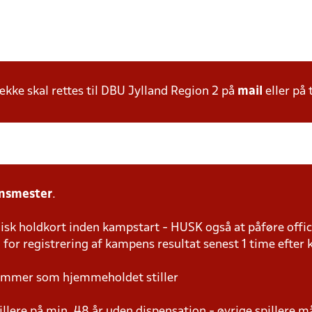
ke skal rettes til DBU Jylland Region 2 på
mail
eller på 
onsmester
.
isk holdkort inden kampstart - HUSK også at påføre offic
for registrering af kampens resultat senest 1 time efte
mmer som hjemmeholdet stiller
pillere på min. 48 år uden dispensation - øvrige spillere 