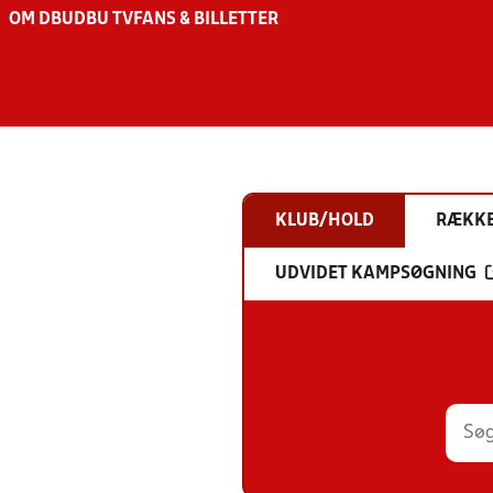
OM DBU
DBU TV
FANS & BILLETTER
KLUB/HOLD
RÆKK
UDVIDET KAMPSØGNING