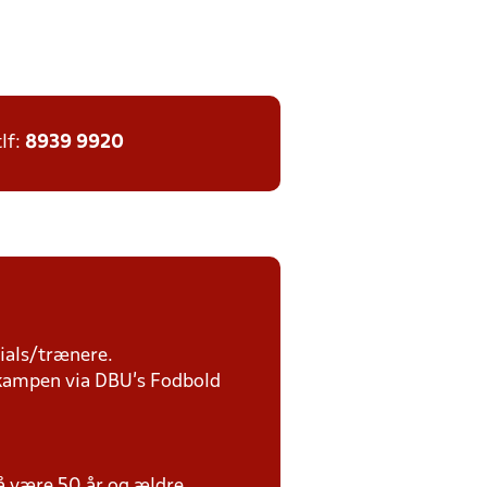
tlf:
8939 9920
ials/trænere.
r kampen via DBU's Fodbold
må være 50 år og ældre.