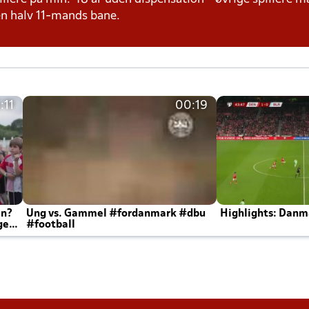
 en halv 11-mands bane.
:11
00:19
en?
Ung vs. Gammel #fordanmark #dbu
Highlights: Danma
ger
#football