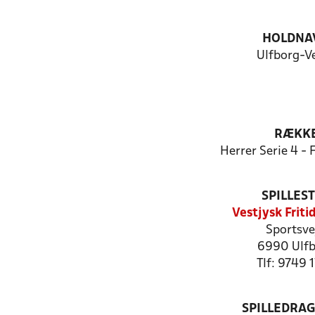
HOLDNA
Ulfborg-
RÆKK
Herrer Serie 4 -
SPILLES
Vestjysk Friti
Sportsve
6990 Ulf
Tlf: 9749 
SPILLEDRAG