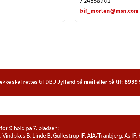
/ 24858902
bif_morten@msn.com
ke skal rettes til DBU Jylland på
mail
eller på tlf:
8939
or 9 hold på 7. pladsen:
 Vindblæs B, Linde B, Gullestrup IF, AIA/Tranbjerg, As IF,