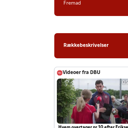
Fremad
Rækkebeskrivelser
Videoer fra DBU
05
Hvem overtager nr.10 efter Eriks