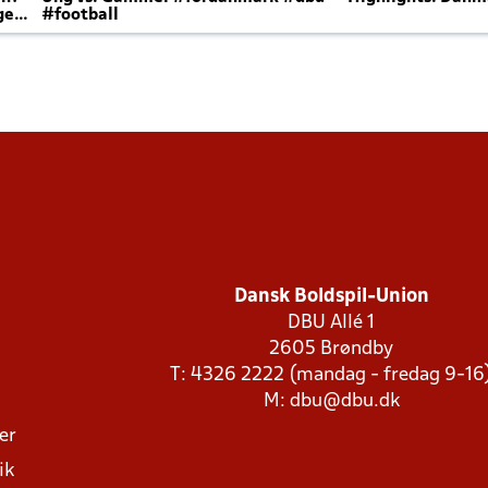
ger
#football
Dansk Boldspil-Union
DBU Allé 1
2605 Brøndby
T: 4326 2222 (mandag - fredag 9-16
M:
dbu@dbu.dk
ger
ik