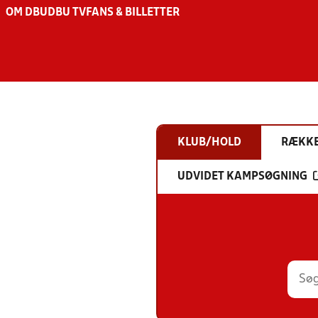
OM DBU
DBU TV
FANS & BILLETTER
KLUB/HOLD
RÆKK
UDVIDET KAMPSØGNING