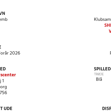
VN
Vemb
Klubsam
SH
E
 Forår 2026
TED
SPILLE
TRØJE
dscenter
Blå
j 1
borg
1756
T UDE
DIS