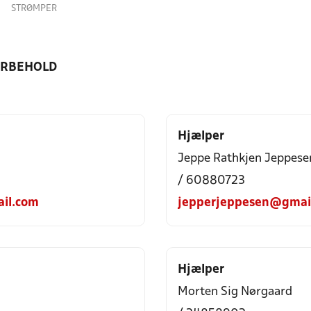
STRØMPER
ORBEHOLD
Hjælper
Jeppe Rathkjen Jeppese
/ 60880723
il.com
jepperjeppesen@gmai
Hjælper
Morten Sig Nørgaard