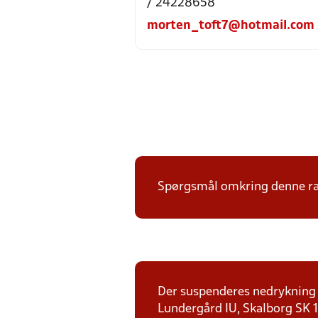
/ 24228658
morten_toft7@hotmail.com
Spørgsmål omkring denne ræk
Der suspenderes nedrykning f
Lundergård IU, Skalborg SK 1,