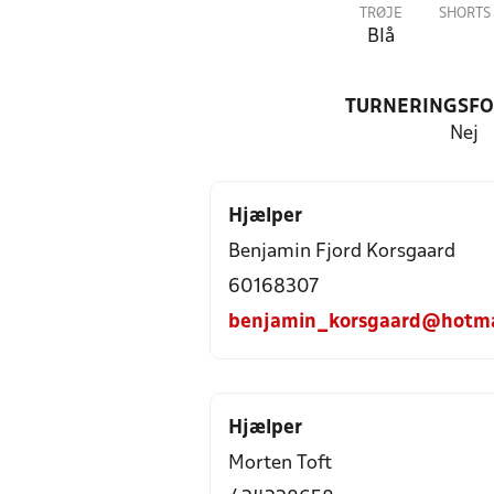
TRØJE
SHORTS
Blå
TURNERINGSF
Nej
Hjælper
Benjamin Fjord Korsgaard
60168307
benjamin_korsgaard@hotma
Hjælper
Morten Toft