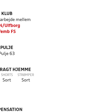
KLUB
arbejde mellem
N/Ulfborg
Vemb FS
PULJE
Pulje 63
DRAGT HJEMME
SHORTS
STRØMPER
Sort
Sort
PENSATION