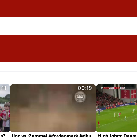
:11
00:19
en?
Ung vs. Gammel #fordanmark #dbu
Highlights: Danma