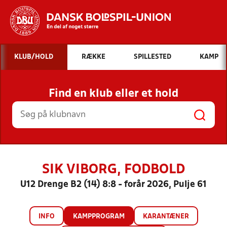
Hvad vil du søge efter?
KLUB/HOLD
RÆKKE
SPILLESTED
KAMP
INDHOLD OG NYHEDER
Find en klub eller et hold
STILLINGER, RESULTATER, KLUBBER OG
HOLD
SIK VIBORG, FODBOLD
U12 Drenge B2 (14) 8:8 - forår 2026, Pulje 61
INFO
KAMPPROGRAM
KARANTÆNER