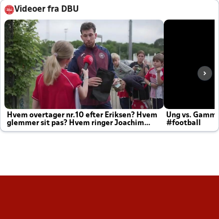
Videoer fra DBU
Hvem overtager nr.10 efter Eriksen? Hvem
Ung vs. Gamm
glemmer sit pas? Hvem ringer Joachim
#football
altid til efter kampe?