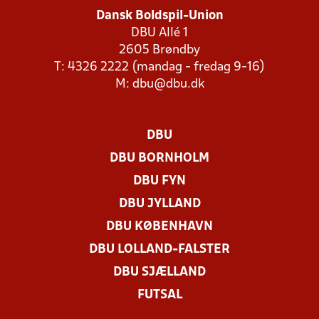
Dansk Boldspil-Union
DBU Allé 1
2605 Brøndby
T: 4326 2222 (mandag - fredag 9-16)
M:
dbu@dbu.dk
DBU
DBU BORNHOLM
DBU FYN
DBU JYLLAND
DBU KØBENHAVN
DBU LOLLAND-FALSTER
DBU SJÆLLAND
FUTSAL