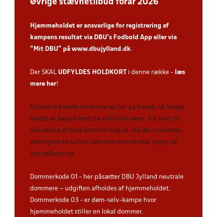
Øvrige stævnetilbud forår 2026
Hjemmeholdet er ansvarlige for registrering af
kampens resultat via DBU’s Fodbold App
eller via
”Mit DBU” på
www.dbujylland.dk
.
Der SKAL
UDFYLDES HOLDKORT
i denne række -
læs
mere her
!
Et hold må sætte én ekstra spiller på banen, så længe
holdet er bagud med tre mål eller mere. For hver tre
mål ekstra et hold kommer bagud, må der indsættes
yderligere en spiller, som tilsvarende skal tages ud
ved reducering
Dommerkode 01 - her påsætter DBU Jylland neutrale
dommere – udgiften afholdes af hjemmeholdet.
Dommerkode 03 - er døm-selv-kampe hvor
hjemmeholdet stiller en lokal dommer.