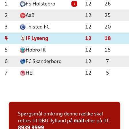
1
FS Holstebro
12
26
i
2
AaB
12
25
3
Thisted FC
12
20
4
IF Lyseng
12
18
5
Hobro IK
12
15
6
FC Skanderborg
12
7
7
HEI
12
5
Spørgsmål omkring denne række skal
rettes til DBU Jylland på
mail
eller på tlf:
8939 9999