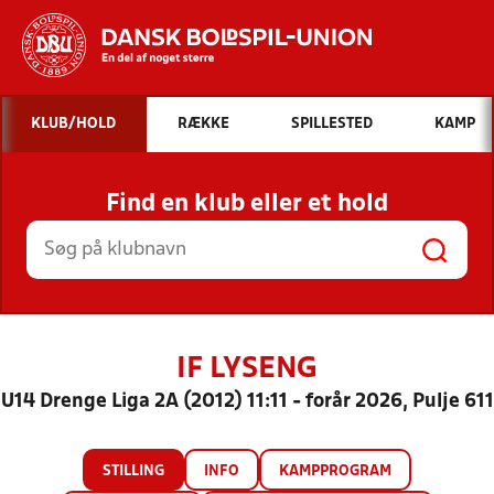
Hvad vil du søge efter?
KLUB/HOLD
RÆKKE
SPILLESTED
KAMP
INDHOLD OG NYHEDER
Find en klub eller et hold
STILLINGER, RESULTATER, KLUBBER OG
HOLD
IF LYSENG
U14 Drenge Liga 2A (2012) 11:11 - forår 2026, Pulje 611
STILLING
INFO
KAMPPROGRAM