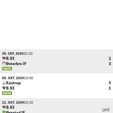
30. SEP. 2024
20:30
B.93
1
Østerbro IF
3
09. OKT. 2024
19:00
Kastrup
5
B.93
1
21. OKT. 2024
20:30
B.93
UHT