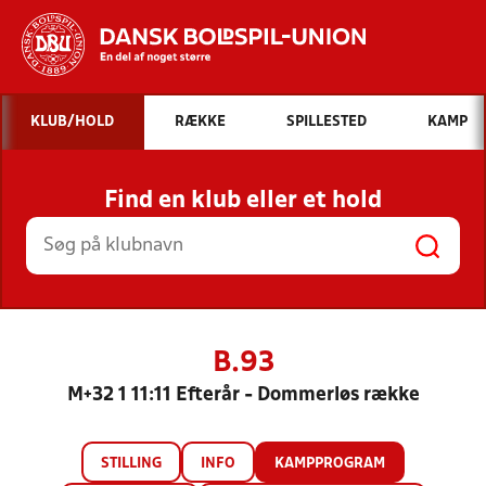
Hvad vil du søge efter?
KLUB/HOLD
RÆKKE
SPILLESTED
KAMP
INDHOLD OG NYHEDER
Find en klub eller et hold
STILLINGER, RESULTATER, KLUBBER OG
HOLD
B.93
M+32 1 11:11 Efterår - Dommerløs række
STILLING
INFO
KAMPPROGRAM