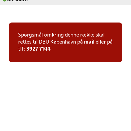
Ørestad IF
Spørgsmål omkring denne række skal
rettes til DBU København på
mail
eller på
tlf:
3927 7144