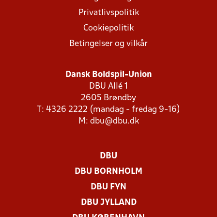
Privatlivspolitik
Cookiepolitik
Betingelser og vilkår
Dansk Boldspil-Union
DBU Allé 1
2605 Brøndby
T: 4326 2222 (mandag - fredag 9-16)
M:
dbu@dbu.dk
DBU
DBU BORNHOLM
DBU FYN
DBU JYLLAND