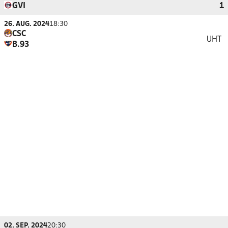
GVI
1
26. AUG. 2024
18:30
CSC
UHT
B.93
02. SEP. 2024
20:30