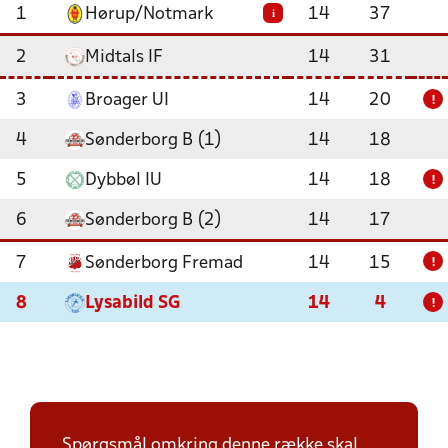
1
Hørup/Notmark
14
37
i
2
Midtals IF
14
31
3
Broager UI
14
20
!
4
Sønderborg B (1)
14
18
5
Dybbøl IU
14
18
!
6
Sønderborg B (2)
14
17
7
Sønderborg Fremad
14
15
!
8
Lysabild SG
14
4
!
Spørgsmål omkring denne række skal