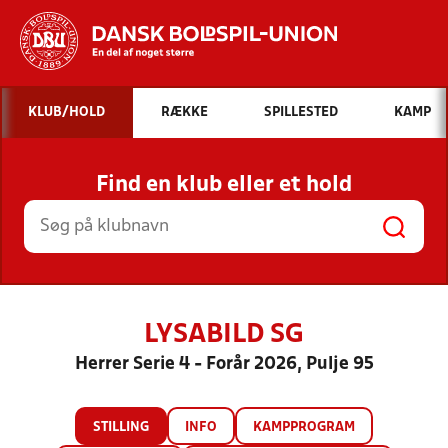
Hvad vil du søge efter?
KLUB/HOLD
RÆKKE
SPILLESTED
KAMP
INDHOLD OG NYHEDER
Find en klub eller et hold
STILLINGER, RESULTATER, KLUBBER OG
HOLD
LYSABILD SG
Herrer Serie 4 - Forår 2026, Pulje 95
STILLING
INFO
KAMPPROGRAM