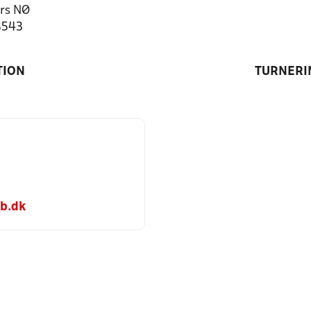
rs NØ
8543
TION
TURNERI
b.dk