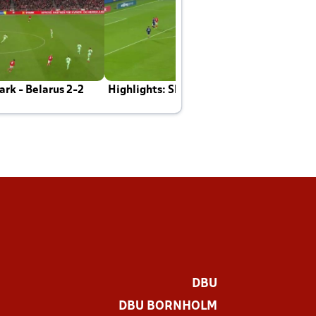
rk - Belarus 2-2
Highlights: Skotland - Danmark 4-2
J
E
DBU
DBU BORNHOLM