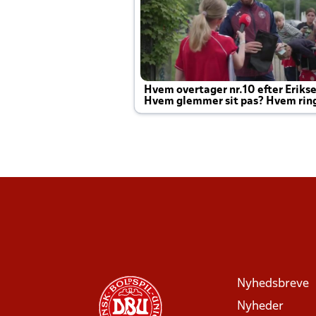
Hvem overtager nr.10 efter Eriks
Hvem glemmer sit pas? Hvem rin
Joachim altid til efter kampe?
Nyhedsbreve
Nyheder