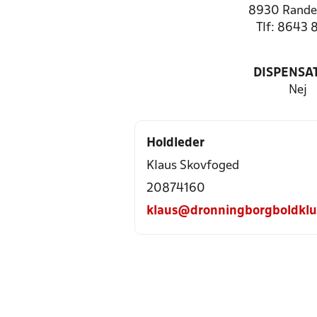
8930 Rande
Tlf: 8643 
DISPENSA
Nej
Holdleder
Klaus Skovfoged
20874160
klaus@dronningborgboldklu