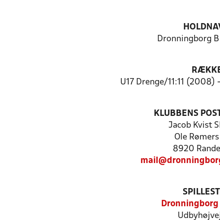
HOLDNA
Dronningborg B
RÆKK
U17 Drenge/11:11 (2008) 
KLUBBENS POS
Jacob Kvist S
Ole Rømers 
8920 Rande
mail@dronningbor
SPILLES
Dronningborg
Udbyhøjvej