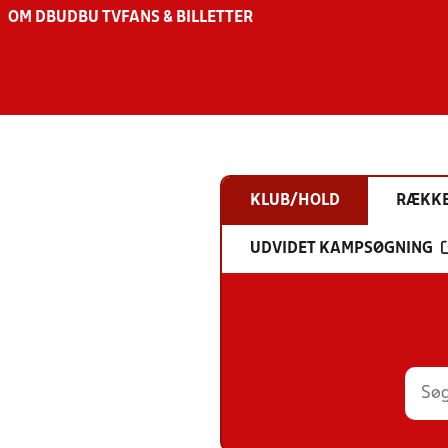
OM DBU
DBU TV
FANS & BILLETTER
KLUB/HOLD
RÆKK
UDVIDET KAMPSØGNING