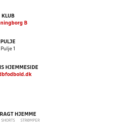
KLUB
ningborg B
PULJE
Pulje 1
S HJEMMESIDE
bfodbold.dk
DRAGT HJEMME
SHORTS
STRØMPER