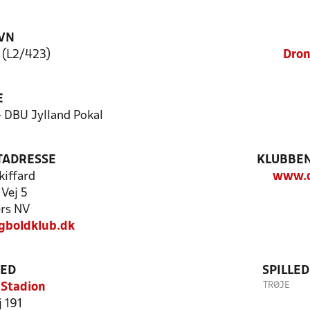
VN
 (L2/423)
Dron
E
- DBU Jylland Pokal
TADRESSE
KLUBBEN
kiffard
www.d
Vej 5
rs NV
gboldklub.dk
TED
SPILLE
TRØJE
 Stadion
 191