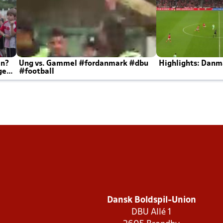
en?
Ung vs. Gammel #fordanmark #dbu
Highlights: Danma
ger
#football
Dansk Boldspil-Union
DBU Allé 1