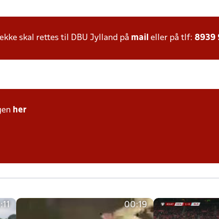
ke skal rettes til DBU Jylland på
mail
eller på tlf:
8939
gen
her
:11
00:19