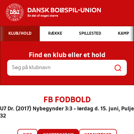
Hvad vil du søge efter?
KLUB/HOLD
RÆKKE
SPILLESTED
KAMP
INDHOLD OG NYHEDER
Find en klub eller et hold
STILLINGER, RESULTATER, KLUBBER OG
HOLD
FB FODBOLD
U7 Dr. (2017) Nybegynder 3:3 - lørdag d. 15. juni, Pulje
32