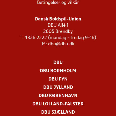
Betingelser og vilkår
Dansk Boldspil-Union
DBU Allé 1
2605 Brøndby
T: 4326 2222 (mandag - fredag 9-16)
M:
dbu@dbu.dk
DBU
DBU BORNHOLM
DBU FYN
DBU JYLLAND
DBU KØBENHAVN
DBU LOLLAND-FALSTER
DBU SJÆLLAND