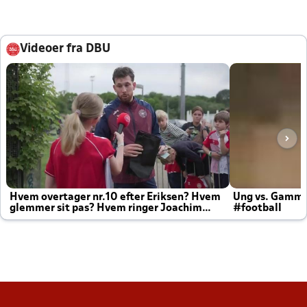
Videoer fra DBU
Hvem overtager nr.10 efter Eriksen? Hvem
Ung vs. Gamm
glemmer sit pas? Hvem ringer Joachim
#football
altid til efter kampe?