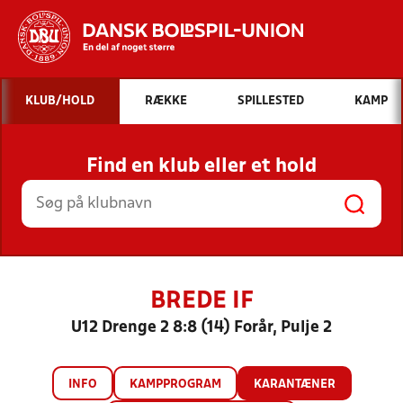
Hvad vil du søge efter?
KLUB/HOLD
RÆKKE
SPILLESTED
KAMP
INDHOLD OG NYHEDER
Find en klub eller et hold
STILLINGER, RESULTATER, KLUBBER OG
HOLD
BREDE IF
U12 Drenge 2 8:8 (14) Forår, Pulje 2
INFO
KAMPPROGRAM
KARANTÆNER