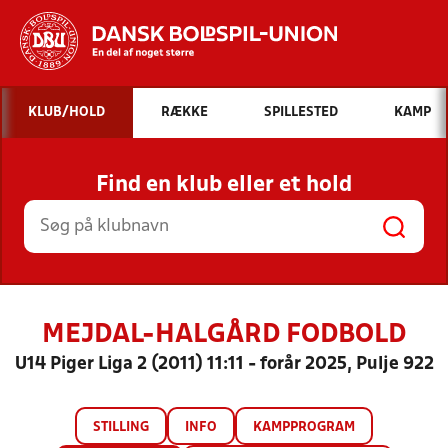
Hvad vil du søge efter?
KLUB/HOLD
RÆKKE
SPILLESTED
KAMP
INDHOLD OG NYHEDER
Find en klub eller et hold
STILLINGER, RESULTATER, KLUBBER OG
HOLD
MEJDAL-HALGÅRD FODBOLD
U14 Piger Liga 2 (2011) 11:11 - forår 2025, Pulje 922
STILLING
INFO
KAMPPROGRAM