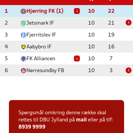
1
Hjørring FK (1)
10
22
i
2
Jetsmark IF
10
21
!
3
Fjerritslev IF
10
19
4
Aabybro IF
10
16
5
FK Alliancen
10
7
i
6
Nørresundby FB
10
3
!
Spørgsmål omkring denne række skal
rettes til DBU Jylland på
mail
eller på tlf:
8939 9999