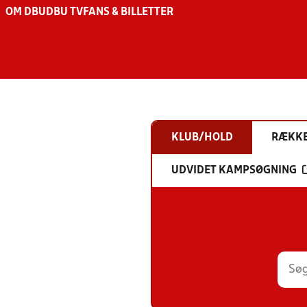
OM DBU
DBU TV
FANS & BILLETTER
KLUB/HOLD
RÆKK
UDVIDET KAMPSØGNING