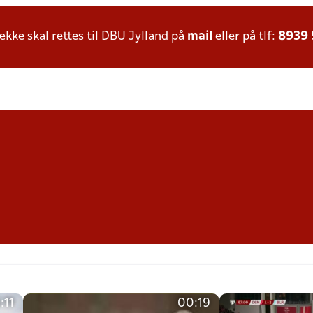
ke skal rettes til DBU Jylland på
mail
eller på tlf:
8939
:11
00:19