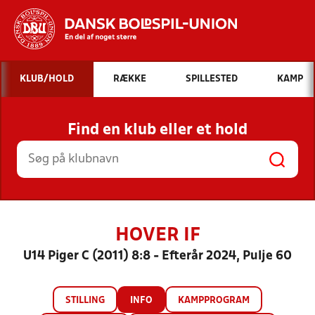
Hvad vil du søge efter?
KLUB/HOLD
RÆKKE
SPILLESTED
KAMP
INDHOLD OG NYHEDER
Find en klub eller et hold
STILLINGER, RESULTATER, KLUBBER OG
HOLD
HOVER IF
U14 Piger C (2011) 8:8 - Efterår 2024, Pulje 60
STILLING
INFO
KAMPPROGRAM