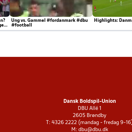
en?
Ung vs. Gammel #fordanmark #dbu
Highlights: Danma
ger
#football
Dansk Boldspil-Union
DBU Allé 1
2605 Brøndby
T: 4326 2222 (mandag - fredag 9-16
M:
dbu@dbu.dk