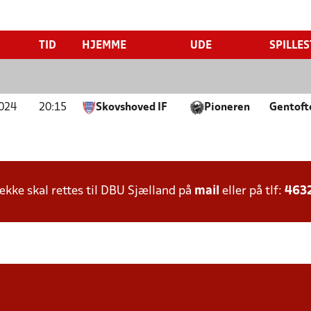
TID
HJEMME
UDE
SPILLE
024
20:15
Skovshoved IF
Pioneren
Gentoft
ke skal rettes til DBU Sjælland på
mail
eller på tlf:
463