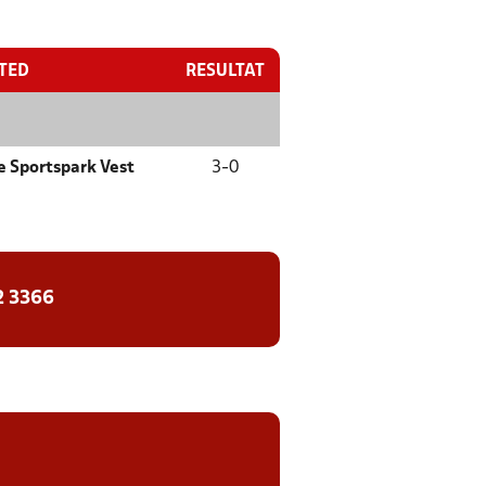
STED
RESULTAT
e Sportspark Vest
3
-
0
2 3366