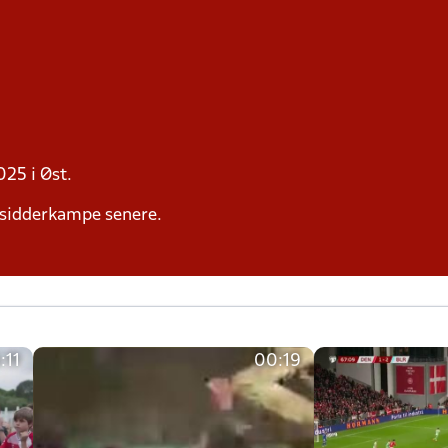
025 i Øst.
sidderkampe senere.
:11
00:19