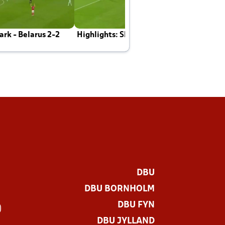
rk - Belarus 2-2
Highlights: Skotland - Danmark 4-2
J
E
DBU
DBU BORNHOLM
DBU FYN
)
DBU JYLLAND