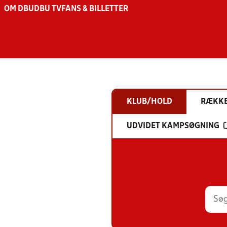
OM DBU
DBU TV
FANS & BILLETTER
KLUB/HOLD
RÆKK
UDVIDET KAMPSØGNING