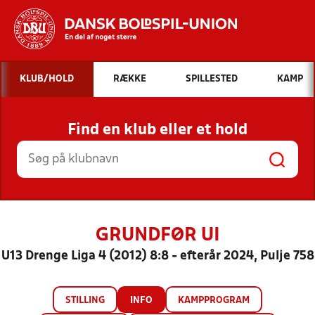
Hvad vil du søge efter?
KLUB/HOLD
RÆKKE
SPILLESTED
KAMP
INDHOLD OG NYHEDER
Find en klub eller et hold
STILLINGER, RESULTATER, KLUBBER OG
HOLD
GRUNDFØR UI
U13 Drenge Liga 4 (2012) 8:8 - efterår 2024, Pulje 758
STILLING
INFO
KAMPPROGRAM