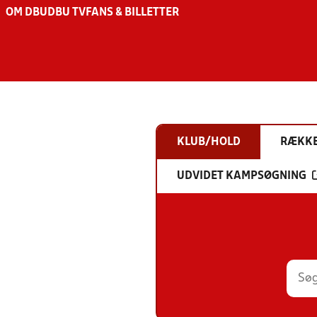
OM DBU
DBU TV
FANS & BILLETTER
KLUB/HOLD
RÆKK
UDVIDET KAMPSØGNING