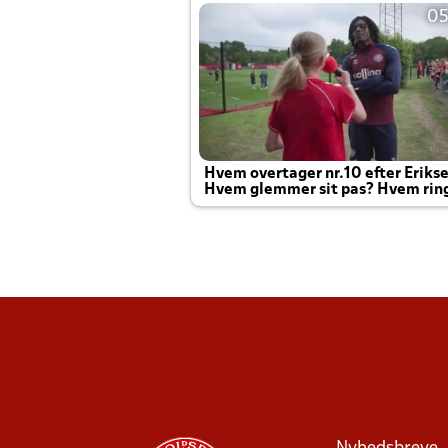
05
Hvem overtager nr.10 efter Eriks
Hvem glemmer sit pas? Hvem rin
Joachim altid til efter kampe?