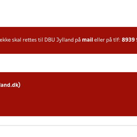
ke skal rettes til DBU Jylland på
mail
eller på tlf:
8939
land.dk)