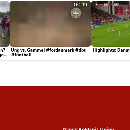
:11
00:19
en?
Ung vs. Gammel #fordanmark #dbu
Highlights: Danma
ger
#football