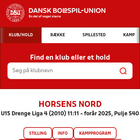
Hvad vil du søge efter?
KLUB/HOLD
RÆKKE
SPILLESTED
KAMP
INDHOLD OG NYHEDER
Find en klub eller et hold
STILLINGER, RESULTATER, KLUBBER OG
HOLD
HORSENS NORD
U15 Drenge Liga 4 (2010) 11:11 - forår 2025, Pulje 540
STILLING
INFO
KAMPPROGRAM