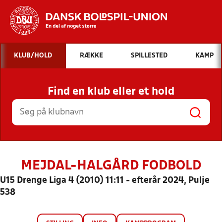
Hvad vil du søge efter?
KLUB/HOLD
RÆKKE
SPILLESTED
KAMP
INDHOLD OG NYHEDER
Find en klub eller et hold
STILLINGER, RESULTATER, KLUBBER OG
HOLD
MEJDAL-HALGÅRD FODBOLD
U15 Drenge Liga 4 (2010) 11:11 - efterår 2024, Pulje
538