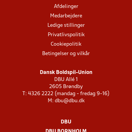
Afdelinger
Medarbejdere
Ledige stillinger
Privatlivspolitik
Cookiepolitik
Betingelser og vilkår
Dansk Boldspil-Union
DBU Allé 1
2605 Brøndby
T: 4326 2222 (mandag - fredag 9-16)
M:
dbu@dbu.dk
DBU
DBU BORNHOLM