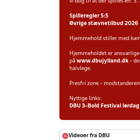
vi dog til at der spilles en. 3
Spilleregler 5:5
Øvrige stævnetilbud 2026
Hjemmehold stiller med kam
Hjemmeholdet er ansvarlige f
på
www.dbujylland.dk
- de
halvlege.
Presfri zone - modstanderen
Nyttige links:
DBU 3-Bold Festival lørdag 
Videoer fra DBU