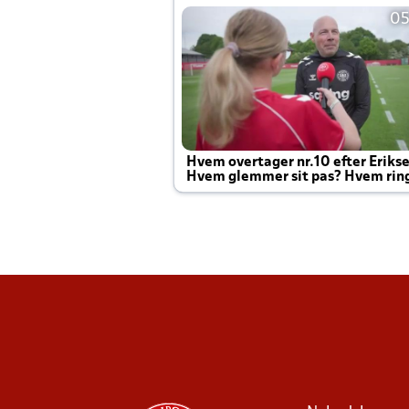
05
Hvem overtager nr.10 efter Eriks
Hvem glemmer sit pas? Hvem rin
Joachim altid til efter kampe?