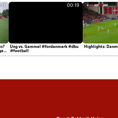
:11
00:19
en?
Ung vs. Gammel #fordanmark #dbu
Highlights: Danma
ger
#football