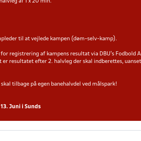
. halvleg af 1 x 20 min.
pleder til at vejlede kampen (døm-selv-kamp).
or registrering af kampens resultat via DBU’s Fodbold A
t er resultatet efter 2. halvleg der skal indberettes, uanset
 skal tilbage på egen banehalvdel ved målspark!
13. Juni i Sunds