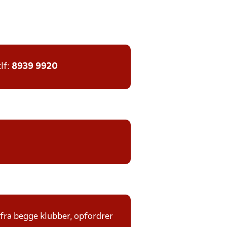
tlf:
8939 9920
 fra begge klubber, opfordrer