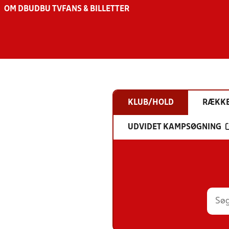
OM DBU
DBU TV
FANS & BILLETTER
KLUB/HOLD
RÆKK
UDVIDET KAMPSØGNING