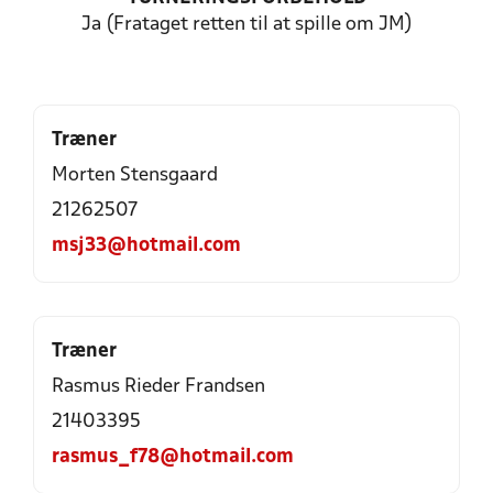
Ja (Frataget retten til at spille om JM)
Træner
Morten Stensgaard
21262507
msj33@hotmail.com
Træner
Rasmus Rieder Frandsen
21403395
rasmus_f78@hotmail.com