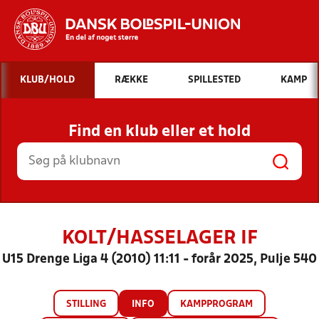
Hvad vil du søge efter?
KLUB/HOLD
RÆKKE
SPILLESTED
KAMP
INDHOLD OG NYHEDER
Find en klub eller et hold
STILLINGER, RESULTATER, KLUBBER OG
HOLD
KOLT/HASSELAGER IF
U15 Drenge Liga 4 (2010) 11:11 - forår 2025, Pulje 540
STILLING
INFO
KAMPPROGRAM