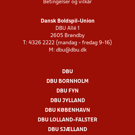
Betingelser og vilkår
Dansk Boldspil-Union
DBU Allé 1
2605 Brøndby
T: 4326 2222 (mandag - fredag 9-16)
M:
dbu@dbu.dk
DBU
DBU BORNHOLM
DBU FYN
DBU JYLLAND
DBU KØBENHAVN
DBU LOLLAND-FALSTER
DBU SJÆLLAND