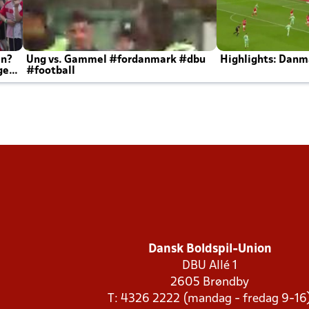
en?
Ung vs. Gammel #fordanmark #dbu
Highlights: Danma
ger
#football
Dansk Boldspil-Union
DBU Allé 1
2605 Brøndby
T: 4326 2222 (mandag - fredag 9-16