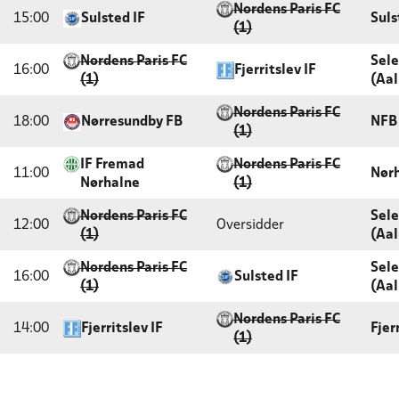
Nordens Paris FC
15:00
Sulsted IF
Suls
(1)
Nordens Paris FC
Sele
16:00
Fjerritslev IF
(1)
(Aal
Nordens Paris FC
18:00
Nørresundby FB
NFB
(1)
IF Fremad
Nordens Paris FC
11:00
Nørh
Nørhalne
(1)
Nordens Paris FC
Sele
12:00
Oversidder
(1)
(Aal
Nordens Paris FC
Sele
16:00
Sulsted IF
(1)
(Aal
Nordens Paris FC
14:00
Fjerritslev IF
Fjer
(1)