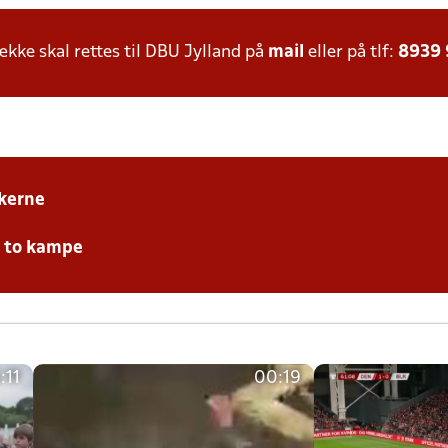
ke skal rettes til DBU Jylland på
mail
eller på tlf:
8939
kerne
e to kampe
:11
00:19