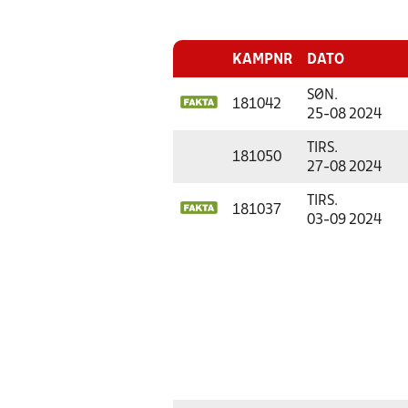
KAMPNR
DATO
SØN.
181042
25-08 2024
TIRS.
181050
27-08 2024
TIRS.
181037
03-09 2024