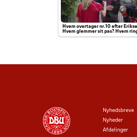
Hvem overtager nr.10 efter Eriks
Hvem glemmer sit pas? Hvem rin
Joachim altid til efter kampe?
Nyhedsbreve
Nyheder
Afdelinger