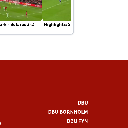
rk - Belarus 2-2
Highlights: Skotland - Danmark 4-2
J
E
DBU
DBU BORNHOLM
DBU FYN
)