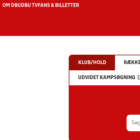
OM DBU
DBU TV
FANS & BILLETTER
KLUB/HOLD
RÆKK
UDVIDET KAMPSØGNING