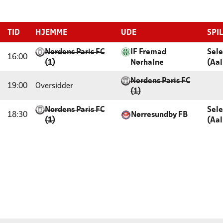
TID
HJEMME
UDE
SPI
Nordens Paris FC
IF Fremad
Sele
16:00
(1)
Nørhalne
(Aal
Nordens Paris FC
19:00
Oversidder
(1)
Nordens Paris FC
Sele
18:30
Nørresundby FB
(1)
(Aal