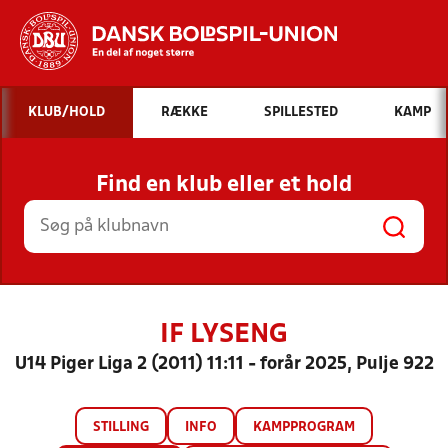
Hvad vil du søge efter?
KLUB/HOLD
RÆKKE
SPILLESTED
KAMP
INDHOLD OG NYHEDER
Find en klub eller et hold
STILLINGER, RESULTATER, KLUBBER OG
HOLD
IF LYSENG
U14 Piger Liga 2 (2011) 11:11 - forår 2025, Pulje 922
STILLING
INFO
KAMPPROGRAM