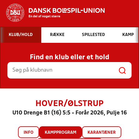
Hvad vil du søge efter?
KLUB/HOLD
RÆKKE
SPILLESTED
KAMP
INDHOLD OG NYHEDER
Find en klub eller et hold
STILLINGER, RESULTATER, KLUBBER OG
HOLD
HOVER/ØLSTRUP
U10 Drenge B1 (16) 5:5 - Forår 2026, Pulje 16
INFO
KAMPPROGRAM
KARANTÆNER