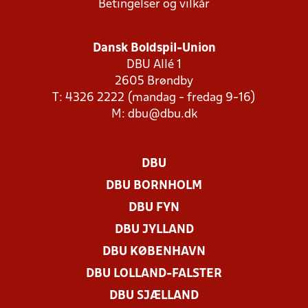
Betingelser og vilkår
Dansk Boldspil-Union
DBU Allé 1
2605 Brøndby
T: 4326 2222 (mandag - fredag 9-16)
M:
dbu@dbu.dk
DBU
DBU BORNHOLM
DBU FYN
DBU JYLLAND
DBU KØBENHAVN
DBU LOLLAND-FALSTER
DBU SJÆLLAND