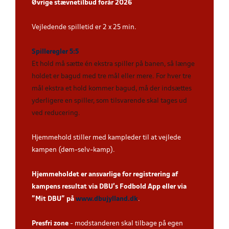
Øvrige stævnetilbud forår 2026
Vejledende spilletid er 2 x 25 min.
Spilleregler 5:5
Et hold må sætte én ekstra spiller på banen, så længe
holdet er bagud med tre mål eller mere. For hver tre
mål ekstra et hold kommer bagud, må der indsættes
yderligere en spiller, som tilsvarende skal tages ud
ved reducering
.
Hjemmehold stiller med kampleder til at vejlede
kampen (døm-selv-kamp).
Hjemmeholdet er ansvarlige for registrering af
kampens resultat via DBU’s Fodbold App eller via
”Mit DBU” på
www.dbujylland.dk
.
Presfri zone
- modstanderen skal tilbage på egen