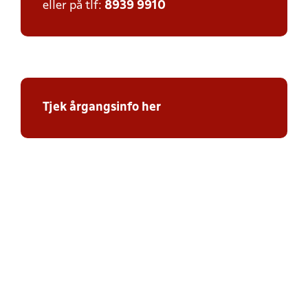
eller på tlf:
8939 9910
Tjek årgangsinfo her