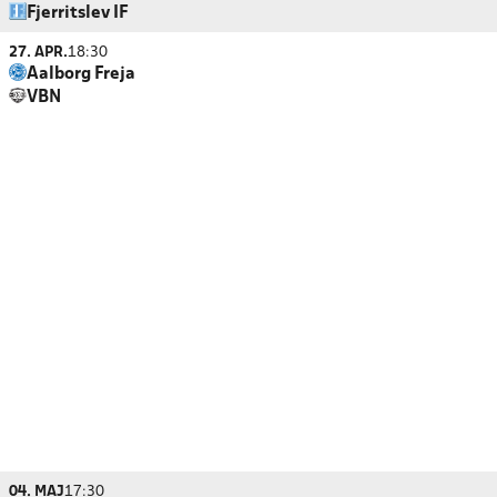
Fjerritslev IF
27. APR.
18:30
Aalborg Freja
VBN
04. MAJ
17:30