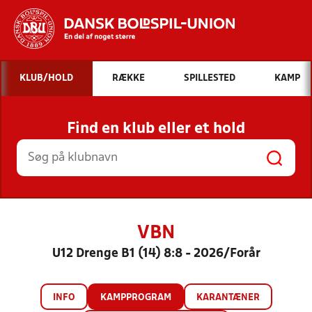
Hvad vil du søge efter?
KLUB/HOLD
RÆKKE
SPILLESTED
KAMP
INDHOLD OG NYHEDER
Find en klub eller et hold
STILLINGER, RESULTATER, KLUBBER OG
HOLD
VBN
U12 Drenge B1 (14) 8:8 - 2026/Forår
INFO
KAMPPROGRAM
KARANTÆNER