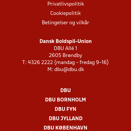
Privatlivspolitik
Cookiepolitik
Betingelser og vilkår
Dansk Boldspil-Union
DBU Allé 1
2605 Brøndby
T: 4326 2222 (mandag - fredag 9-16)
M:
dbu@dbu.dk
DBU
DBU BORNHOLM
DBU FYN
DBU JYLLAND
DBU KØBENHAVN