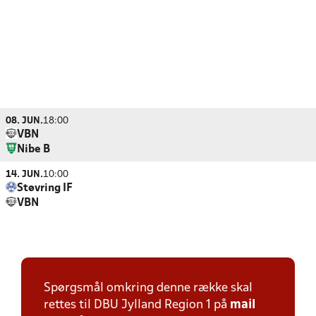
08. JUN.
18:00
VBN
Nibe B
14. JUN.
10:00
Støvring IF
VBN
Spørgsmål omkring denne række skal
rettes til DBU Jylland Region 1 på
mail