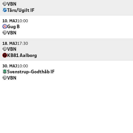
VBN
Tårs/Ugilt IF
10. MAJ
10:00
Gug B
VBN
18. MAJ
17:30
VBN
KB81 Aalborg
30. MAJ
10:00
Svenstrup-Godthåb IF
VBN