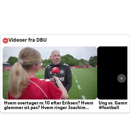
Videoer fra DBU
Hvem overtager nr.10 efter Eriksen? Hvem
Ung vs. Gamm
glemmer sit pas? Hvem ringer Joachim
#football
altid til efter kampe?