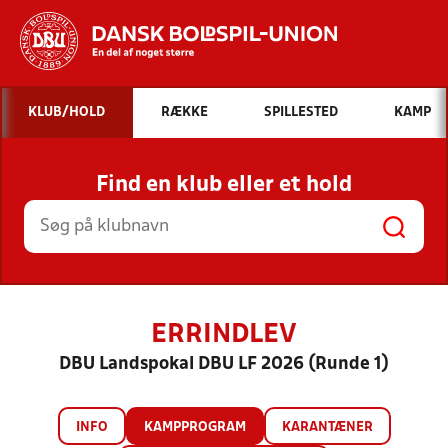
Hvad vil du søge efter?
KLUB/HOLD
RÆKKE
SPILLESTED
KAMP
INDHOLD OG NYHEDER
Find en klub eller et hold
STILLINGER, RESULTATER, KLUBBER OG
HOLD
ERRINDLEV
DBU Landspokal DBU LF 2026 (Runde 1)
INFO
KAMPPROGRAM
KARANTÆNER