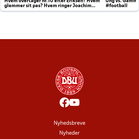
Hvem overtager nr.10 efter Eriksen? Hvem
Ung vs. Gamm
glemmer sit pas? Hvem ringer Joachim
#football
altid til efter kampe?
Nyhedsbreve
Nyheder