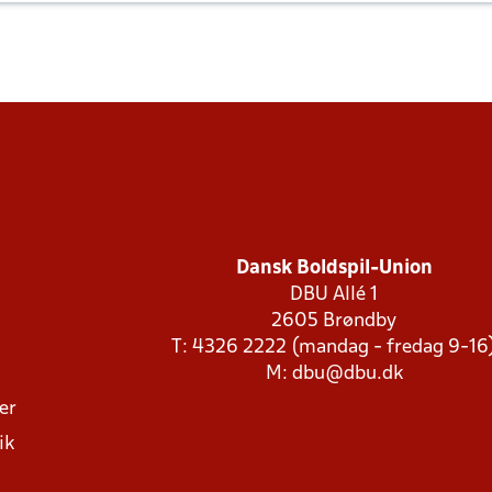
Dansk Boldspil-Union
DBU Allé 1
2605 Brøndby
T: 4326 2222 (mandag - fredag 9-16
M:
dbu@dbu.dk
ger
ik