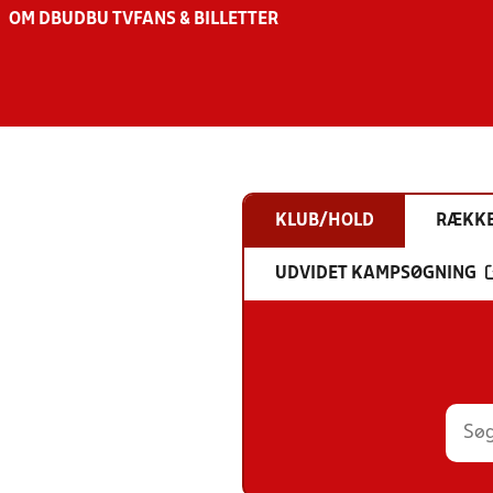
OM DBU
DBU TV
FANS & BILLETTER
KLUB/HOLD
RÆKK
UDVIDET KAMPSØGNING