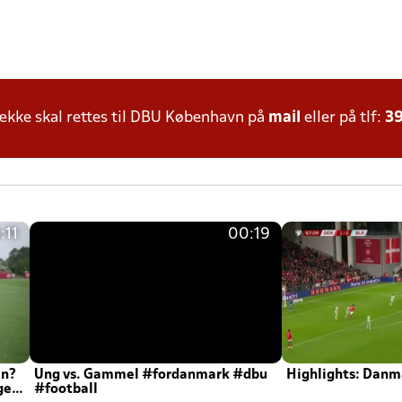
kke skal rettes til DBU København på
mail
eller på tlf:
39
:11
00:19
en?
Ung vs. Gammel #fordanmark #dbu
Highlights: Danma
ger
#football