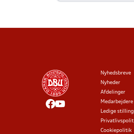
Joachim altid til efter kampe?
Nyhedsbreve
Nyheder
Afdelinger
Medarbejdere
Ledige stillin
Privatlivspolit
Cookiepolitik