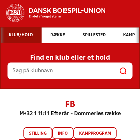
Hvad vil du søge efter?
KLUB/HOLD
RÆKKE
SPILLESTED
KAMP
INDHOLD OG NYHEDER
Find en klub eller et hold
STILLINGER, RESULTATER, KLUBBER OG
HOLD
FB
M+32 1 11:11 Efterår - Dommerløs række
STILLING
INFO
KAMPPROGRAM