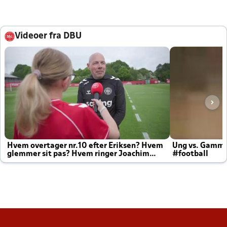
Videoer fra DBU
Hvem overtager nr.10 efter Eriksen? Hvem
Ung vs. Gamm
glemmer sit pas? Hvem ringer Joachim
#football
altid til efter kampe?