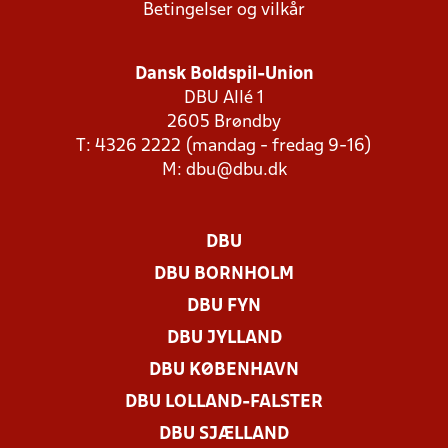
Betingelser og vilkår
Dansk Boldspil-Union
DBU Allé 1
2605 Brøndby
T: 4326 2222 (mandag - fredag 9-16)
M:
dbu@dbu.dk
DBU
DBU BORNHOLM
DBU FYN
DBU JYLLAND
DBU KØBENHAVN
DBU LOLLAND-FALSTER
DBU SJÆLLAND