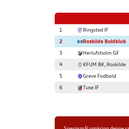
1
Ringsted IF
2
Roskilde Boldklub
3
Herlufsholm GF
4
KFUM BK, Roskilde
5
Greve Fodbold
6
Tuse IF
Spørgsmål omkring denne ræk