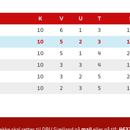
K
V
U
T
10
6
1
3
1
10
5
2
3
1
10
5
1
4
2
10
3
3
4
1
10
3
2
5
2
10
2
3
5
1
ke skal rettes til DBU Sjælland på
mail
eller på tlf:
463