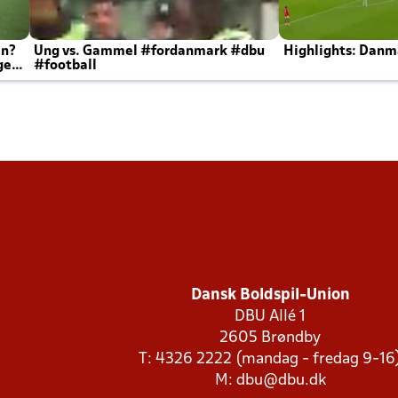
en?
Ung vs. Gammel #fordanmark #dbu
Highlights: Danma
ger
#football
Dansk Boldspil-Union
DBU Allé 1
2605 Brøndby
T: 4326 2222 (mandag - fredag 9-16
M:
dbu@dbu.dk