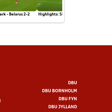
rk - Belarus 2-2
Highlights: Skotland - Danmark 4-2
J
E
DBU
DBU BORNHOLM
DBU FYN
)
DBU JYLLAND