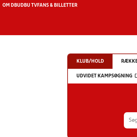
OM DBU
DBU TV
FANS & BILLETTER
KLUB/HOLD
RÆKK
UDVIDET KAMPSØGNING