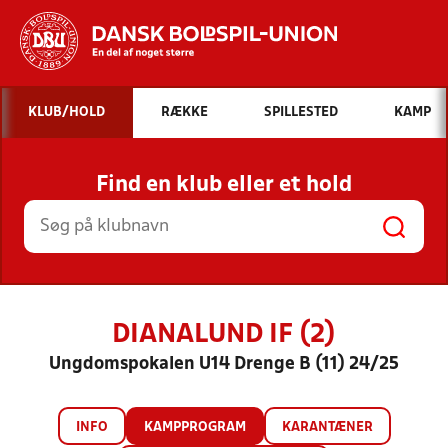
Hvad vil du søge efter?
KLUB/HOLD
RÆKKE
SPILLESTED
KAMP
INDHOLD OG NYHEDER
Find en klub eller et hold
STILLINGER, RESULTATER, KLUBBER OG
HOLD
DIANALUND IF (2)
Ungdomspokalen U14 Drenge B (11) 24/25
INFO
KAMPPROGRAM
KARANTÆNER