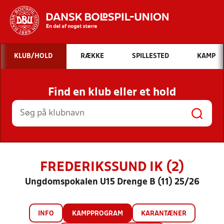
Hvad vil du søge efter?
KLUB/HOLD
RÆKKE
SPILLESTED
KAMP
INDHOLD OG NYHEDER
Find en klub eller et hold
STILLINGER, RESULTATER, KLUBBER OG
HOLD
FREDERIKSSUND IK (2)
Ungdomspokalen U15 Drenge B (11) 25/26
INFO
KAMPPROGRAM
KARANTÆNER