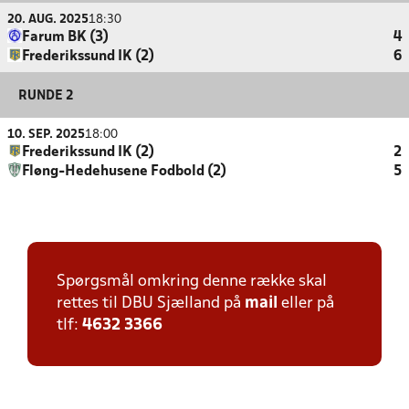
20. AUG. 2025
18:30
Farum BK (3)
4
Frederikssund IK (2)
6
RUNDE 2
10. SEP. 2025
18:00
Frederikssund IK (2)
2
Fløng-Hedehusene Fodbold (2)
5
Spørgsmål omkring denne række skal
rettes til DBU Sjælland på
mail
eller på
tlf:
4632 3366