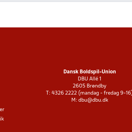
Dansk Boldspil-Union
DBU Allé 1
2605 Brøndby
T: 4326 2222 (mandag - fredag 9-16
M:
dbu@dbu.dk
ger
ik