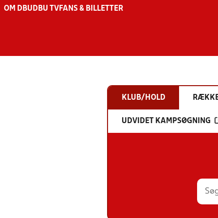
OM DBU
DBU TV
FANS & BILLETTER
KLUB/HOLD
RÆKK
UDVIDET KAMPSØGNING