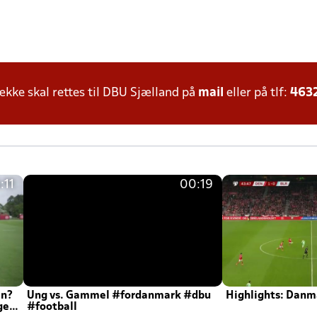
ke skal rettes til DBU Sjælland på
mail
eller på tlf:
463
:11
00:19
en?
Ung vs. Gammel #fordanmark #dbu
Highlights: Danma
ger
#football