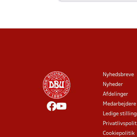
Joachim altid til efter kampe?
Nyhedsbreve
Nyheder
Afdelinger
Medarbejdere
Ledige stillin
Privatlivspolit
Cookiepolitik