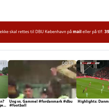
kke skal rettes til DBU København på
mail
eller på tlf:
39
:11
00:19
en?
Ung vs. Gammel #fordanmark #dbu
Highlights: Danma
ger
#football