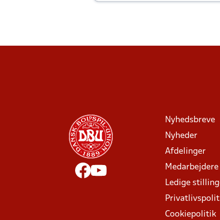
Joachim altid til efter kampe?
Nyhedsbreve
Nyheder
Afdelinger
Medarbejdere
Ledige stillin
Privatlivspolit
Cookiepolitik