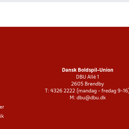
Dansk Boldspil-Union
DBU Allé 1
2605 Brøndby
T: 4326 2222 (mandag - fredag 9-16
M:
dbu@dbu.dk
ger
ik