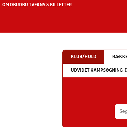
OM DBU
DBU TV
FANS & BILLETTER
KLUB/HOLD
RÆKK
UDVIDET KAMPSØGNING