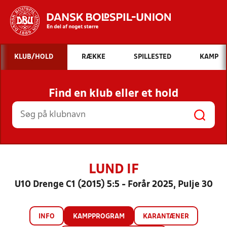
Hvad vil du søge efter?
KLUB/HOLD
RÆKKE
SPILLESTED
KAMP
INDHOLD OG NYHEDER
Find en klub eller et hold
STILLINGER, RESULTATER, KLUBBER OG
HOLD
LUND IF
U10 Drenge C1 (2015) 5:5 - Forår 2025, Pulje 30
INFO
KAMPPROGRAM
KARANTÆNER