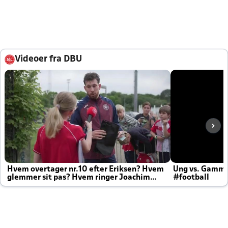
Videoer fra DBU
Hvem overtager nr.10 efter Eriksen? Hvem
Ung vs. Gamm
glemmer sit pas? Hvem ringer Joachim
#football
altid til efter kampe?