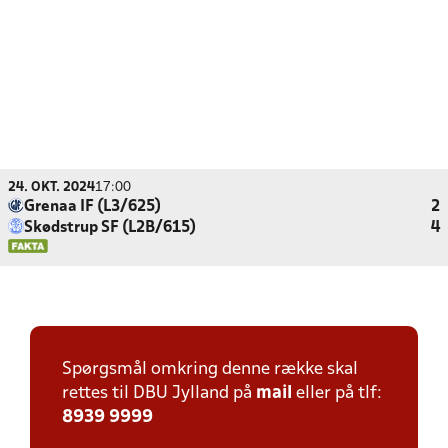
24. OKT. 2024
17:00
Grenaa IF (L3/625)
2
Skødstrup SF (L2B/615)
4
Spørgsmål omkring denne række skal
rettes til DBU Jylland på
mail
eller på tlf:
8939 9999