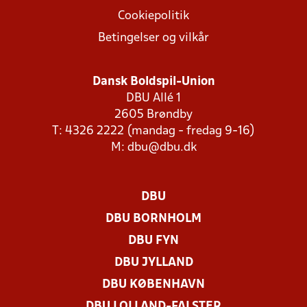
Cookiepolitik
Betingelser og vilkår
Dansk Boldspil-Union
DBU Allé 1
2605 Brøndby
T: 4326 2222 (mandag - fredag 9-16)
M:
dbu@dbu.dk
DBU
DBU BORNHOLM
DBU FYN
DBU JYLLAND
DBU KØBENHAVN
DBU LOLLAND-FALSTER