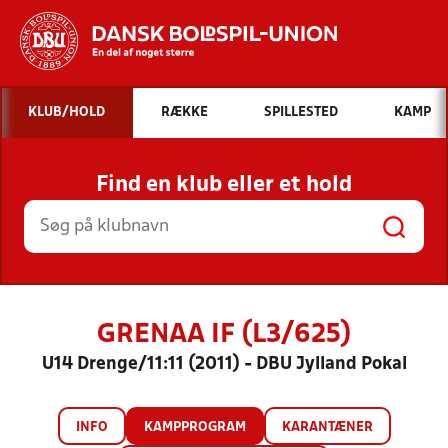
Hvad vil du søge efter?
KLUB/HOLD
RÆKKE
SPILLESTED
KAMP
INDHOLD OG NYHEDER
Find en klub eller et hold
STILLINGER, RESULTATER, KLUBBER OG
HOLD
GRENAA IF (L3/625)
U14 Drenge/11:11 (2011) - DBU Jylland Pokal
INFO
KAMPPROGRAM
KARANTÆNER