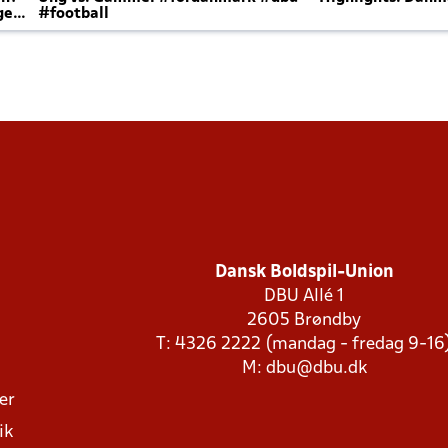
ger
#football
Dansk Boldspil-Union
DBU Allé 1
2605 Brøndby
T: 4326 2222 (mandag - fredag 9-16
M:
dbu@dbu.dk
ger
ik