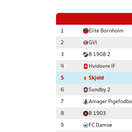
1
Elite Bornholm
2
GVI
3
B 1908 2
4
Hvidovre IF
5
Skjold
6
Sundby 2
7
Amager Pigefodbo
8
B 1903
9
FC Damsø