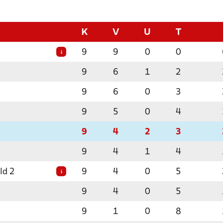
K
V
U
T
9
9
0
0
i
9
6
1
2
9
6
0
3
9
5
0
4
9
4
2
3
9
4
1
4
ld 2
9
4
0
5
i
9
4
0
5
9
1
0
8