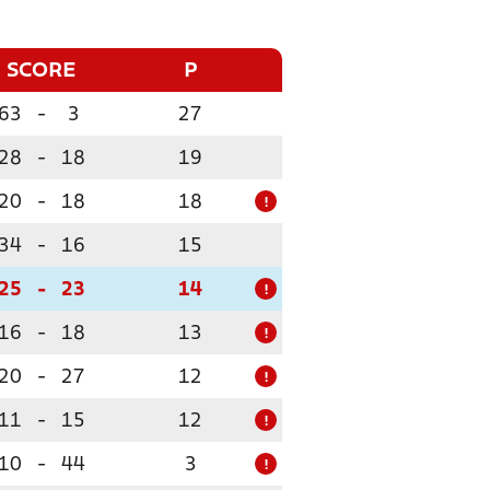
SCORE
P
63
-
3
27
28
-
18
19
20
-
18
18
!
34
-
16
15
25
-
23
14
!
16
-
18
13
!
20
-
27
12
!
11
-
15
12
!
10
-
44
3
!