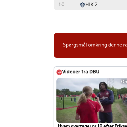
10
HIK 2
Spørgsmål omkring denne ræ
Videoer fra DBU
05
Hvem overtager nr.10 efter Eriks