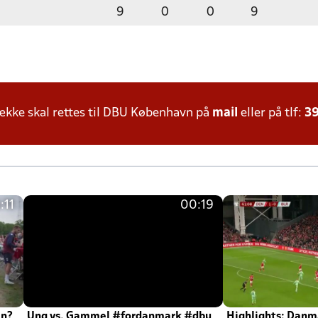
9
0
0
9
kke skal rettes til DBU København på
mail
eller på tlf:
39
:11
00:19
en?
Ung vs. Gammel #fordanmark #dbu
Highlights: Danma