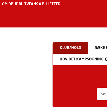
OM DBU
DBU TV
FANS & BILLETTER
KLUB/HOLD
RÆKK
UDVIDET KAMPSØGNING